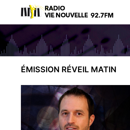
La radio chrétienne francophone
Radio Vie Nouvell
ÉMISSION RÉVEIL MATIN